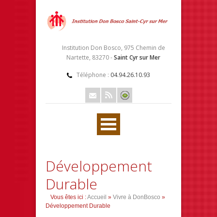
Institution Don Bosco, 975 Chemin de
Nartette, 83270 -
Saint Cyr sur Mer
Téléphone :
04.94.26.10.93
Développement
Durable
Vous êtes ici :
Accueil
»
Vivre à DonBosco
»
Développement Durable