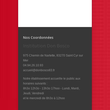
Nos Coordonnées
Institution Don Bosco
975 Chemin de Nartette, 83270 Saint Cyr sur
Mer
04.94.26.10.93
accueil@donbosco83.fr
Notre établissement accueille le public aux
horaires suivants :
8h3o 12h3o - 13h3o 17hoo - Lundi, Mardi,
Jeudi, Vendredi
et le mercredi de 8h3o à 12hoo